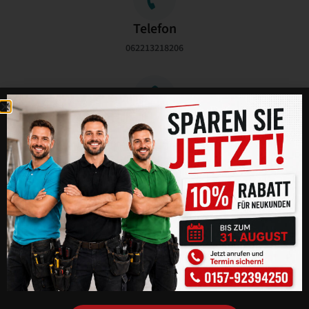
Telefon
062213218206
E-Mail Adresse
info@heidelberg-taubenabwehrprofis.de
Kontaktformular