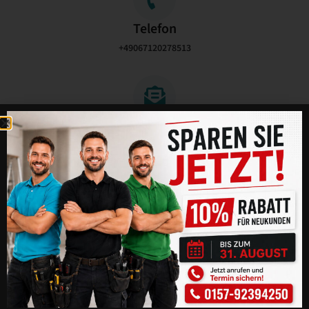
Telefon
+49067120278513
E-Mail Adresse
info@bad-kreuznach-taubenabwehrprofis.de
Immer vor Ort für Sie tätig!